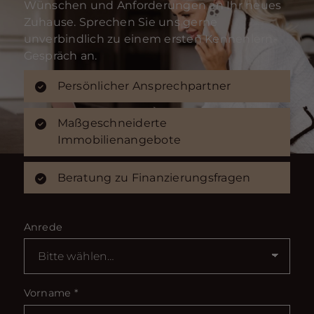
Wünschen und Anforderungen an Ihr neues
Zuhause. Sprechen Sie uns gerne
unverbindlich zu einem ersten Kennenlern-
Gespräch an.
Persönlicher Ansprechpartner
Maßgeschneiderte
Immobilienangebote
Beratung zu Finanzierungsfragen
Anrede
Vorname
*