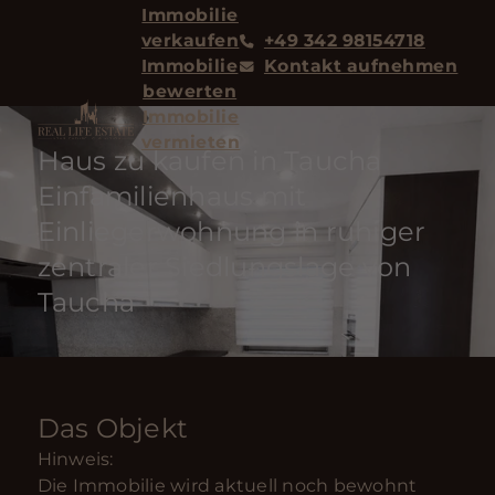
Immobilie
verkaufen
+49 342 98154718
Immobilie
Kontakt aufnehmen
bewerten
Immobilie
vermieten
Haus zu kaufen in Taucha
Einfamilienhaus mit
Einliegerwohnung in ruhiger
zentraler Siedlungslage von
Taucha
Das Objekt
Hinweis:
Die Immobilie wird aktuell noch bewohnt