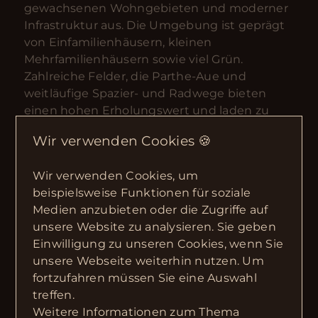
gewachsenen Wohngebieten und moderner
Infrastruktur aus. Die Umgebung ist geprägt
von Einfamilienhäusern, kleinen
Mehrfamilienhäusern sowie viel Grün.
Zahlreiche Felder, die Parthe-Aue und
weitläufige Spazier- und Radwege bieten
einen hohen Erholungswert und laden zu
Aktivitäten im Freien ein – ideal für Familien,
Wir verwenden Cookies 🍪
Naturliebhaber und Ruhesuchende.
Gleichzeitig profitieren Bewohner von kurzen
Wir verwenden Cookies, um
Wegen und einer sehr guten Anbindung an
beispielsweise Funktionen für soziale
das urbane Leben Leipzigs.
Medien anzubieten oder die Zugriffe auf
Hervorragende Verkehrsanbindung
unsere Website zu analysieren. Sie geben
Die Verkehrsinfrastruktur ist ein wesentlicher
Einwilligung zu unseren Cookies, wenn Sie
Standortvorteil Tauchas. Über die
unsere Webseite weiterhin nutzen. Um
Bundesstraße B87 sowie die nahegelegene
fortzufahren müssen Sie eine Auswahl
Autobahn A14 ist Leipzig ebenso schnell
treffen.
erreichbar wie die umliegenden Städte und
Weitere Informationen zum Thema
Wirtschaftsstandorte. Der Flughafen