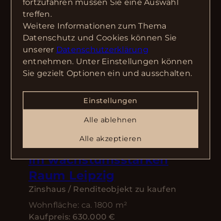
fortzufahren müssen Sie eine Auswahl
treffen.
Weitere Informationen zum Thema
Datenschutz und Cookies können Sie
unserer
Datenschutzerklärung
entnehmen. Unter Einstellungen können
Sie gezielt Optionen ein und ausschalten.
NEU
04435 Schkeuditz
Einstellungen
Wohnbaugrundstück mit
Alle ablehnen
B-Plan-Verfahren und
Alle akzeptieren
positiver Bauvoranfrage
im wachstumsstarken
Raum Leipzig
Zinshaus / Renditeobjekt zu kaufen
Wohnfläche: ca. 1800 m²
Kaufpreis: 630.000 €