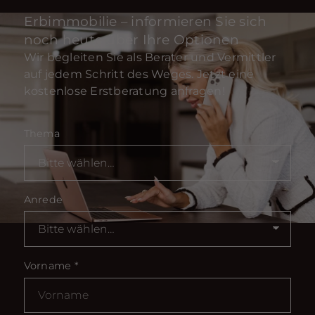
Erbimmobilie – informieren Sie sich
noch heute über Ihre Optionen
Wir begleiten Sie als Berater und Vermittler
auf jedem Schritt des Weges. Jetzt eine
kostenlose Erstberatung anfragen!
Thema
Anrede
Vorname
*