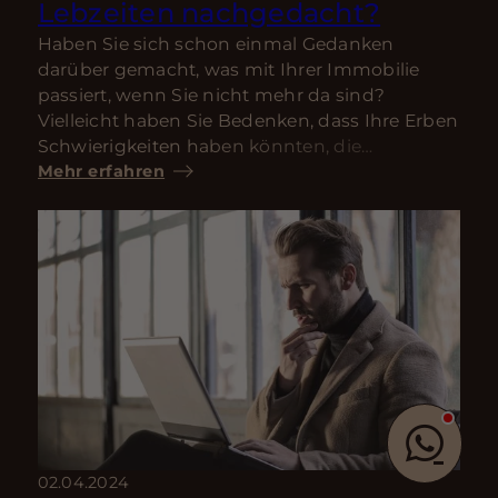
Lebzeiten nachgedacht?
Haben Sie sich schon einmal Gedanken
darüber gemacht, was mit Ihrer Immobilie
passiert, wenn Sie nicht mehr da sind?
Vielleicht haben Sie Bedenken, dass Ihre Erben
Schwierigkeiten haben könnten, die
Erbschaftssteuer zu bezahlen oder sich sogar
Mehr erfahren
in einem erbitterten Streit darüber
wiederfinden könnten?
02.04.2024