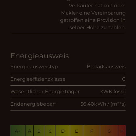
Verkäufer hat mit dem
Makler eine Vereinbarung
getroffen eine Provision in
selber Höhe zu zahlen.
Energieausweis
Energieausweistyp
Bedarfsausweis
Energieeffizienzklasse
C
Wesentlicher Energieträger
KWK fossil
Endenergiebedarf
56,40kWh / (m²*a)
A+
A
B
C
D
E
F
G
H