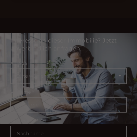
Interesse an dieser Immobilie? Jetzt
unverbindlich anfragen.
Anrede
Vorname
*
Nachname
*