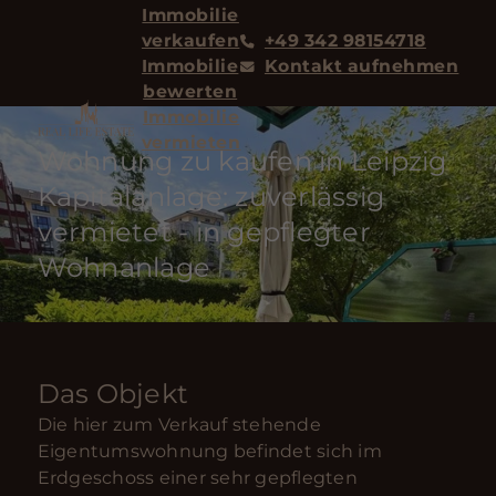
Immobilie
verkaufen
+49 342 98154718
Immobilie
Kontakt aufnehmen
bewerten
Immobilie
vermieten
Wohnung zu kaufen in Leipzig
Kapitalanlage: zuverlässig
vermietet - in gepflegter
Wohnanlage
Das Objekt
Die hier zum Verkauf stehende
Eigentumswohnung befindet sich im
Erdgeschoss einer sehr gepflegten