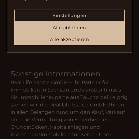
mit ähnlicher Ausstattung und
Stellplatzzugehörigkeit. Gern unterbreiten wir
Einstellungen
Ihnen ein gebündeltes Angebot für ein
attraktives Investmentportfolio in dieser
Alle ablehnen
gefragten Lage. Angebote für den Einzel-
Alle akzeptieren
oder Paketkauf nehmen wir jederzeit
entgegen.
Sonstige Informationen
Real Life Estate GmbH – Ihr Partner für
Immobilien in Sachsen und darüber hinaus
Als Immobilienexperte aus Taucha bei Leipzig
stehen wir, die Real Life Estate GmbH, Ihnen
in allen Belangen rund um den Kauf, Verkauf
und die Vermietung von Eigenheimen,
Grundstücken, Kapitalanlagen und
Investmentimmobilien zur Seite. Unser