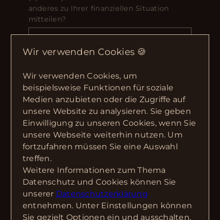
anderes zu Ihrer finanziellen Situation
mitteilen?
Wir verwenden Cookies 🍪
Wir verwenden Cookies, um
beispielsweise Funktionen für soziale
Medien anzubieten oder die Zugriffe auf
unsere Website zu analysieren. Sie geben
Einwilligung zu unseren Cookies, wenn Sie
unsere Webseite weiterhin nutzen. Um
fortzufahren müssen Sie eine Auswahl
Ausstattung
treffen.
Hinweis für Investoren:
Weitere Informationen zum Thema
Die Wohnung kann auch im Paket mit einer
Datenschutz und Cookies können Sie
weiteren Einheit in derselben Wohnanlage
unserer
Datenschutzerklärung
erworben werden – unter anderem mit einer
entnehmen. Unter Einstellungen können
weiteren vermieteten Erdgeschosswohnung
Sie gezielt Optionen ein und ausschalten.